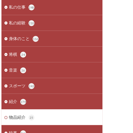
私の仕事
248
私の経験
210
身体のこと
116
将棋
24
音楽
26
スポーツ
243
紹介
279
物品紹介
25
時事