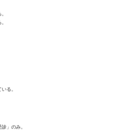
る。
る。
ている。
受診」のみ。