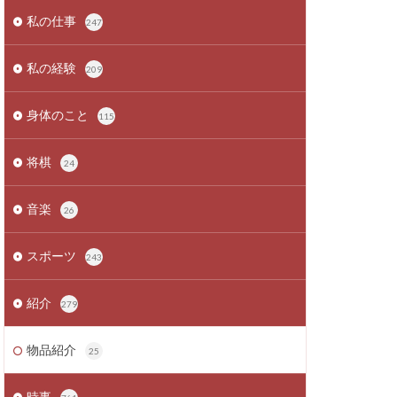
私の仕事
247
私の経験
209
身体のこと
115
将棋
24
音楽
26
スポーツ
243
紹介
279
物品紹介
25
時事