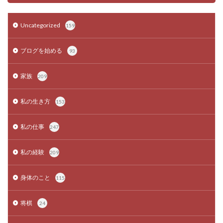
Uncategorized
159
ブログを始める
93
家族
209
私の生き方
153
私の仕事
247
私の経験
209
身体のこと
115
将棋
24