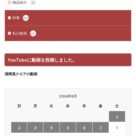
物品紹介
25
時事
761
私の動画
61
YouTubeに動画を投稿しました。
清掃員クロアの動画
2026年8月
日
月
火
水
木
金
土
1
2
3
4
5
6
7
8