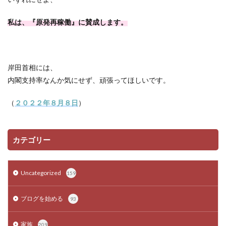
私は、『原発再稼働』に賛成します。
岸田首相には、
内閣支持率なんか気にせず、頑張ってほしいです。
（
２０２２年８月８日
）
カテゴリー
Uncategorized
159
ブログを始める
93
家族
209