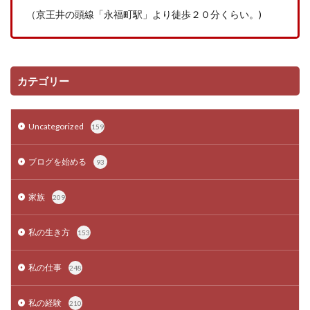
（京王井の頭線「永福町駅」より徒歩２０分くらい。
)
カテゴリー
Uncategorized
159
ブログを始める
93
家族
209
私の生き方
153
私の仕事
248
私の経験
210