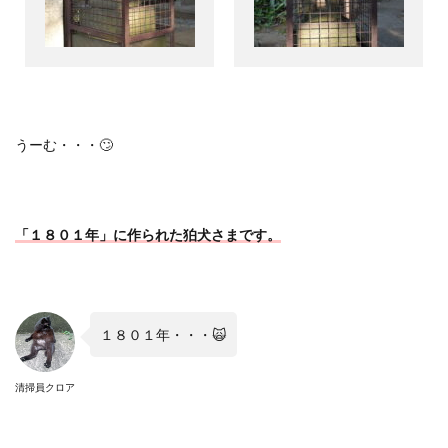
うーむ・・・
🙄
「１８０１年」に作られた狛犬さまです。
１８０１年・・・
🙀
清掃員クロア