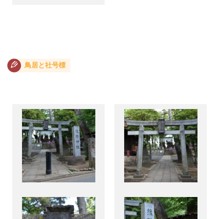
鳥居と社号標