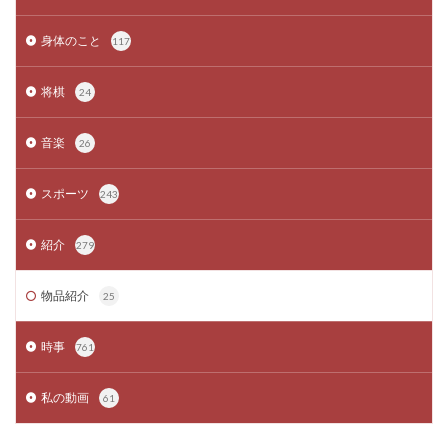
身体のこと
117
将棋
24
音楽
26
スポーツ
243
紹介
279
物品紹介
25
時事
761
私の動画
61