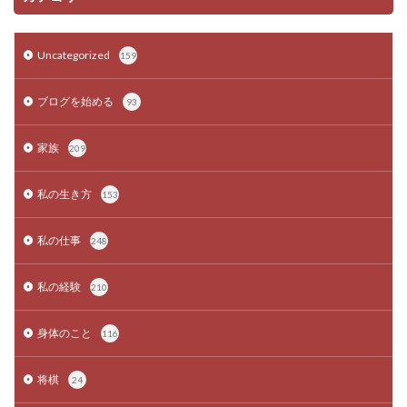
Uncategorized
159
ブログを始める
93
家族
209
私の生き方
153
私の仕事
248
私の経験
210
身体のこと
116
将棋
24