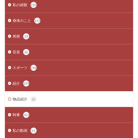
私の経験
210
身体のこと
117
将棋
24
音楽
26
スポーツ
243
紹介
279
物品紹介
25
時事
761
私の動画
61