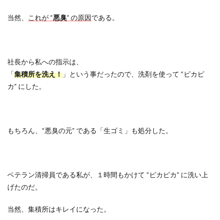
当然、
これが
“
悪臭
”
の原因
である。
社長から私への指示は、
「
集積所を洗え！
」という事だったので、洗剤を使って
“
ピカピ
カ
”
にした。
もちろん、
“
悪臭の元
”
である「生ゴミ」も処分した。
ベテラン清掃員である私が、１時間もかけて
“
ピカピカ
”
に洗い上
げたのだ。
当然、集積所はキレイになった。