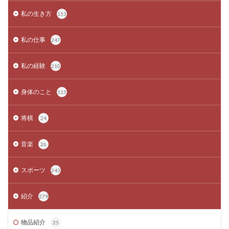
私の生き方
153
私の仕事
247
私の経験
210
身体のこと
115
将棋
24
音楽
26
スポーツ
243
紹介
279
物品紹介
25