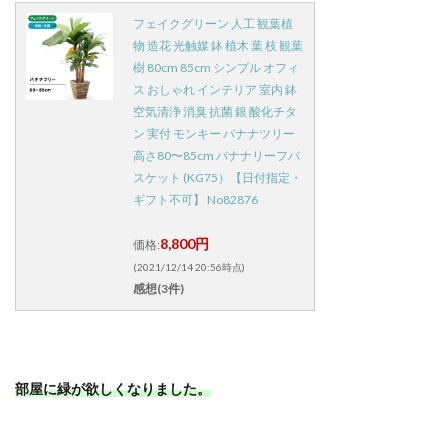
フェイクグリーン 人工 観葉植
物 造花 光触媒 鉢 植木 葉 枝 観葉
樹 80cm 85cm シンプル オフィ
ス おしゃれ インテリア 室内 鉢
空気清浄 消臭 抗菌 銀 酸化チタ
ン 実付 モンキー バナナツリー
高さ80〜85cm バナナリーフバ
スケット (KG75）【日付指定・
ギフト不可】 No82876
8,800円
価格:
(2021/12/14 20:56時点)
感想(3件)
部屋に緑が欲しくなりました。