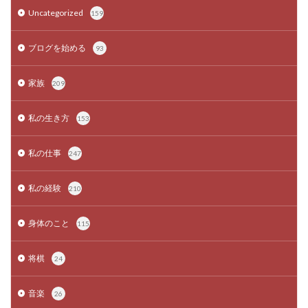
Uncategorized
159
ブログを始める
93
家族
209
私の生き方
153
私の仕事
247
私の経験
210
身体のこと
115
将棋
24
音楽
26