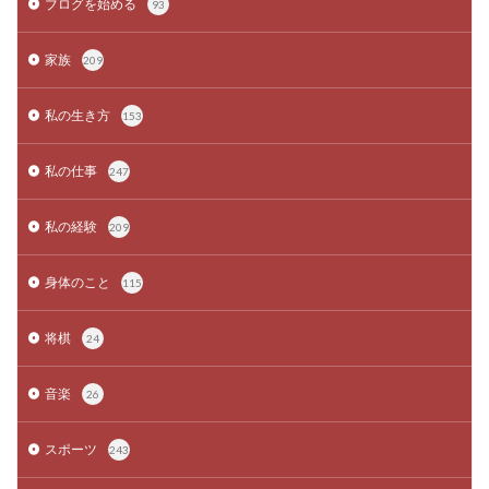
ブログを始める
93
家族
209
私の生き方
153
私の仕事
247
私の経験
209
身体のこと
115
将棋
24
音楽
26
スポーツ
243