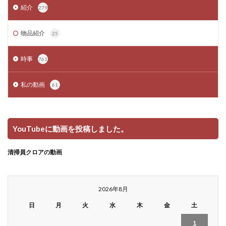
紹介
279
物品紹介
25
時事
761
私の動画
61
YouTubeに動画を投稿しました。
清掃員クロアの動画
2026年8月
日
月
火
水
木
金
土
1