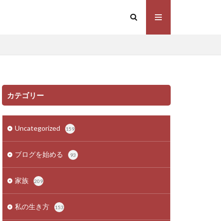
カテゴリー
Uncategorized
159
ブログを始める
93
家族
209
私の生き方
153