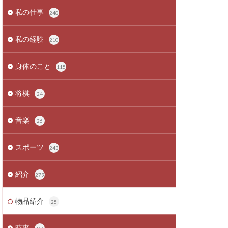
私の仕事
248
私の経験
210
身体のこと
115
将棋
24
音楽
26
スポーツ
243
紹介
279
物品紹介
25
時事