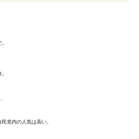
で。
敗。
。
自民党内の人気は高い。