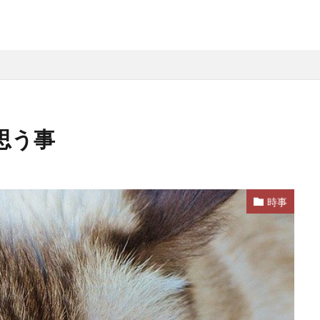
思う事
時事