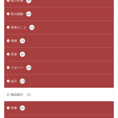
私の仕事
247
私の経験
209
身体のこと
115
将棋
24
音楽
26
スポーツ
243
紹介
279
物品紹介
25
時事
761