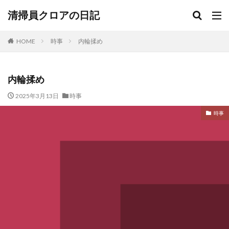
清掃員クロアの日記
HOME
時事
内輪揉め
内輪揉め
2025年3月13日
時事
時事