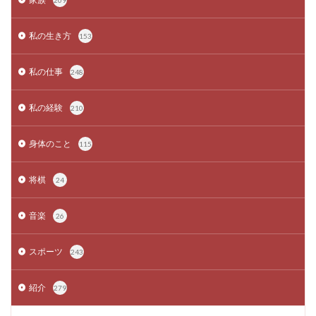
209
私の生き方
153
私の仕事
248
私の経験
210
身体のこと
115
将棋
24
音楽
26
スポーツ
243
紹介
279