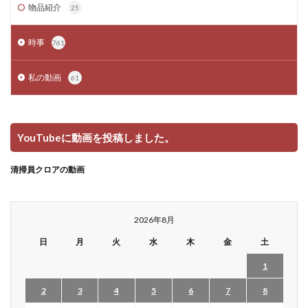
物品紹介
25
時事
761
私の動画
61
YouTubeに動画を投稿しました。
清掃員クロアの動画
2026年8月
日
月
火
水
木
金
土
1
2
3
4
5
6
7
8