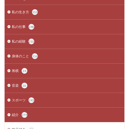
私の生き方
153
私の仕事
248
私の経験
210
身体のこと
116
将棋
24
音楽
26
スポーツ
243
紹介
279