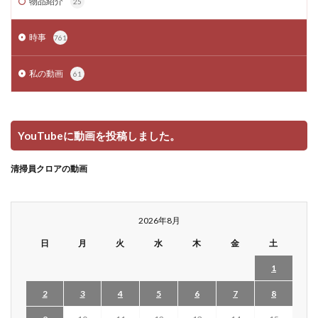
物品紹介
25
時事
761
私の動画
61
YouTubeに動画を投稿しました。
清掃員クロアの動画
2026年8月
日
月
火
水
木
金
土
1
2
3
4
5
6
7
8