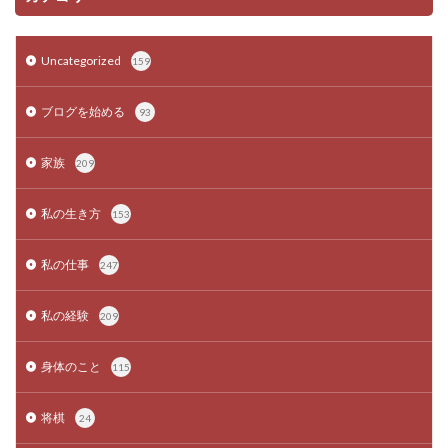
Uncategorized
159
ブログを始める
93
家族
209
私の生き方
153
私の仕事
247
私の経験
209
身体のこと
115
将棋
24