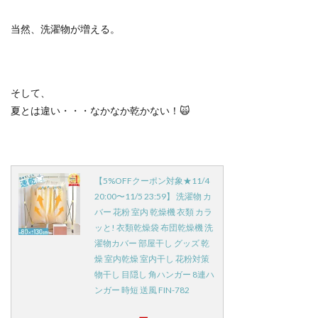
当然、洗濯物が増える。
そして、
夏とは違い・・・なかなか乾かない！
🙀
【5%OFFクーポン対象★11/4
20:00〜11/5 23:59】 洗濯物 カ
バー 花粉 室内 乾燥機 衣類 カラ
ッと! 衣類乾燥袋 布団乾燥機 洗
濯物カバー 部屋干し グッズ 乾
燥 室内乾燥 室内干し 花粉対策
物干し 目隠し 角ハンガー 8連ハ
ンガー 時短 送風 FIN-782