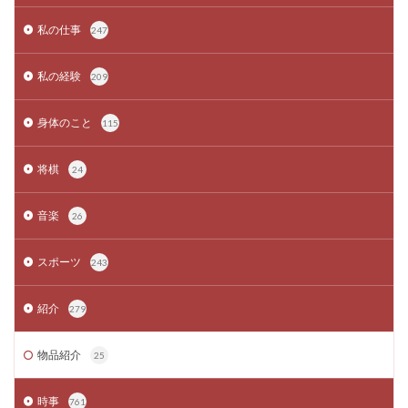
私の仕事
247
私の経験
209
身体のこと
115
将棋
24
音楽
26
スポーツ
243
紹介
279
物品紹介
25
時事
761