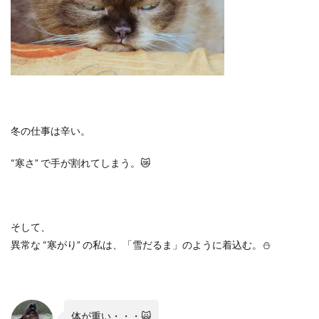
冬の仕事は辛い。
“
寒さ
”
で手が割れてしまう。
😿
そして、
異常な
“
寒がり
”
の私は、「雪だるま」のように着込む。
⛄️
体が重い・・・
🙀