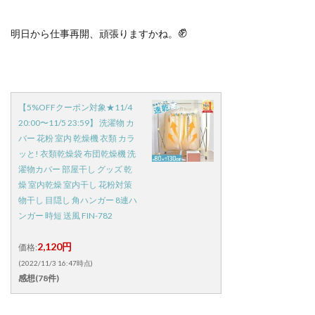
✊
明日から仕事再開、頑張りますかね。
【5%OFFクーポン対象★11/4
20:00〜11/5 23:59】 洗濯物 カ
バー 花粉 室内 乾燥機 衣類 カラ
ッと! 衣類乾燥袋 布団乾燥機 洗
濯物カバー 部屋干し グッズ 乾
燥 室内乾燥 室内干し 花粉対策
物干し 目隠し 角ハンガー 8連ハ
ンガー 時短 送風 FIN-782
2,120円
価格:
(2022/11/3 16:47時点)
感想(78件)