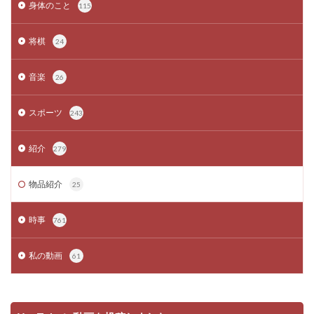
身体のこと
115
将棋
24
音楽
26
スポーツ
243
紹介
279
物品紹介
25
時事
761
私の動画
61