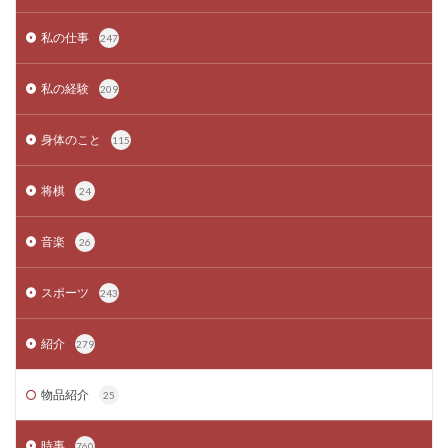
私の仕事
247
私の経験
209
身体のこと
115
将棋
24
音楽
26
スポーツ
243
紹介
279
物品紹介
25
時事
760