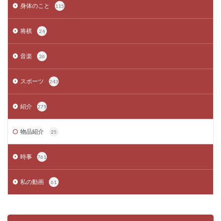
身体のこと
115
将棋
24
音楽
26
スポーツ
243
紹介
279
物品紹介
25
時事
761
私の動画
61