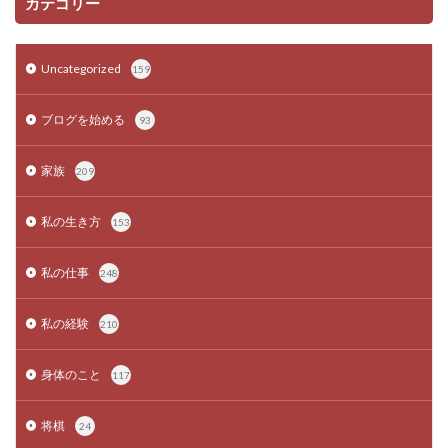
カテゴリー
Uncategorized
159
ブログを始める
93
家族
209
私の生き方
153
私の仕事
248
私の経験
210
身体のこと
117
将棋
24