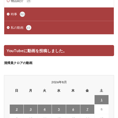
物品紹介
25
時事
761
私の動画
61
YouTubeに動画を投稿しました。
清掃員クロアの動画
2026年8月
日
月
火
水
木
金
土
1
2
3
4
5
6
7
8