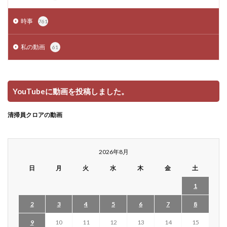
時事
761
私の動画
61
YouTubeに動画を投稿しました。
清掃員クロアの動画
2026年8月
日
月
火
水
木
金
土
1
2
3
4
5
6
7
8
9
10
11
12
13
14
15