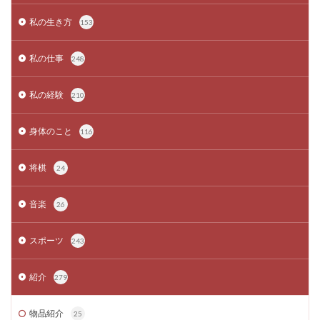
私の生き方
153
私の仕事
248
私の経験
210
身体のこと
116
将棋
24
音楽
26
スポーツ
243
紹介
279
物品紹介
25