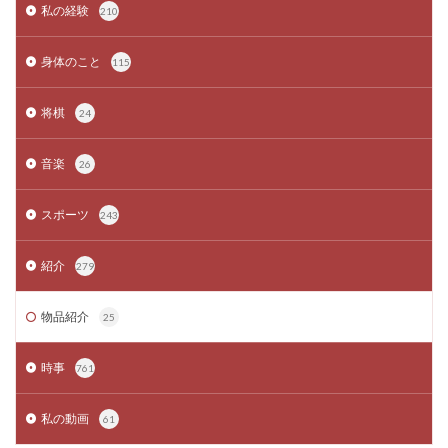
私の経験
210
身体のこと
115
将棋
24
音楽
26
スポーツ
243
紹介
279
物品紹介
25
時事
761
私の動画
61