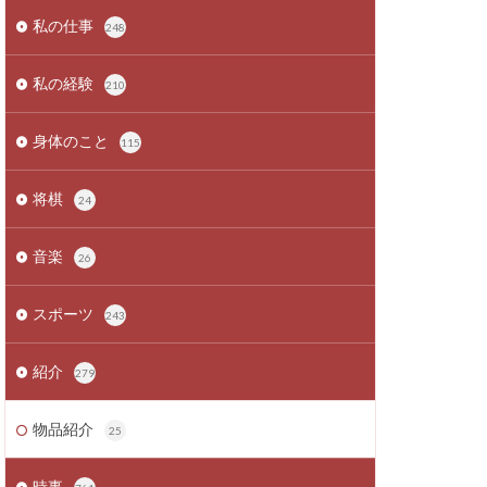
私の仕事
248
私の経験
210
身体のこと
115
将棋
24
音楽
26
スポーツ
243
紹介
279
物品紹介
25
時事