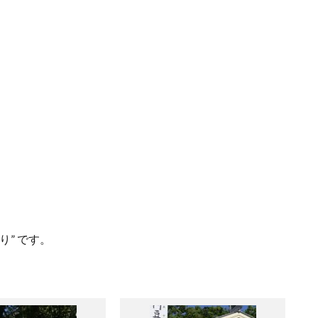
。
” です。