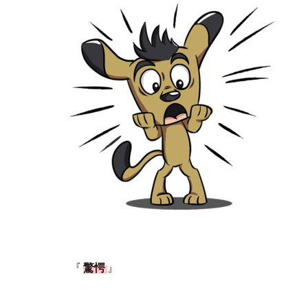
『
驚愕
』