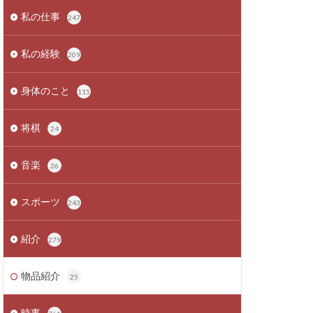
私の仕事
247
私の経験
209
身体のこと
115
将棋
24
音楽
26
スポーツ
243
紹介
279
物品紹介
25
時事