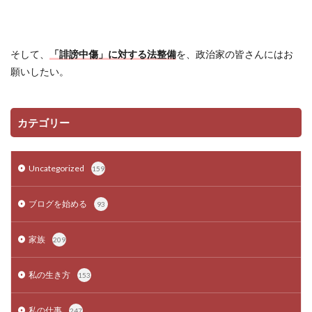
そして、
「誹謗中傷」に対する法整備
を、政治家の皆さんにはお
願いしたい。
カテゴリー
Uncategorized
159
ブログを始める
93
家族
209
私の生き方
153
私の仕事
247