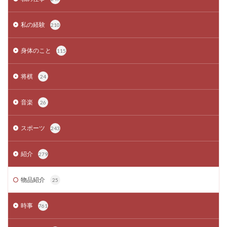
私の経験
210
身体のこと
115
将棋
24
音楽
26
スポーツ
243
紹介
279
物品紹介
25
時事
761