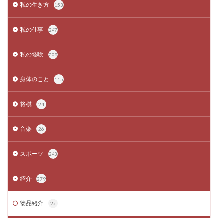
私の生き方
153
私の仕事
247
私の経験
209
身体のこと
115
将棋
24
音楽
26
スポーツ
243
紹介
279
物品紹介
25