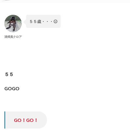
５５歳・・・😑
清掃員クロア
５５
GOGO
GO！GO！