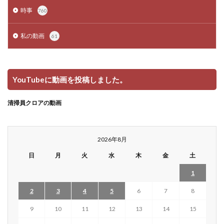
時事
760
私の動画
61
YouTubeに動画を投稿しました。
清掃員クロアの動画
2026年8月
日
月
火
水
木
金
土
1
2
3
4
5
6
7
8
9
10
11
12
13
14
15