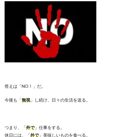
答えは「
NO
！」だ。
今後も「
無視
」し続け、日々の生活を送る。
つまり、「
外で
」仕事をする。
休日には、「
外で
」美味しいものを食べる。