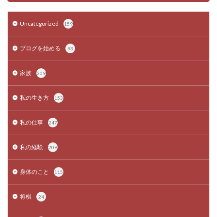
Uncategorized
159
ブログを始める
93
家族
209
私の生き方
153
私の仕事
247
私の経験
209
身体のこと
115
将棋
24