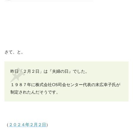
さて、と。
昨日「２月２日」は『夫婦の日』でした。
１９８７年に株式会社OS司会センター代表の末広幸子氏が
制定されたんだそうです。
（
２０２４年２月２日
）