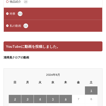
物品紹介
25
時事
761
私の動画
61
YouTubeに動画を投稿しました。
清掃員クロアの動画
2026年8月
日
月
火
水
木
金
土
1
2
3
4
5
6
7
8