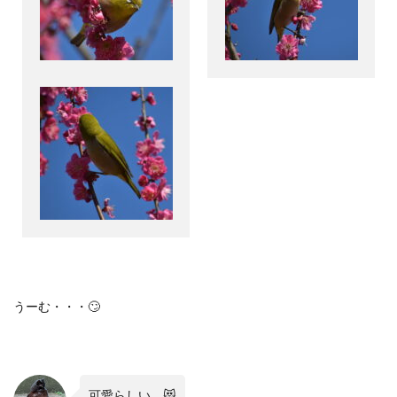
うーむ・・・🙄
可愛らしい。😻