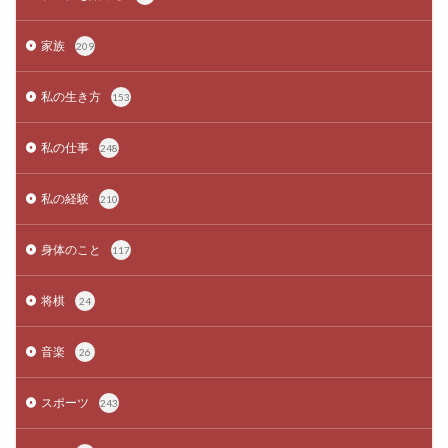
家族
209
私の生き方
153
私の仕事
248
私の経験
210
身体のこと
117
将棋
24
音楽
26
スポーツ
243