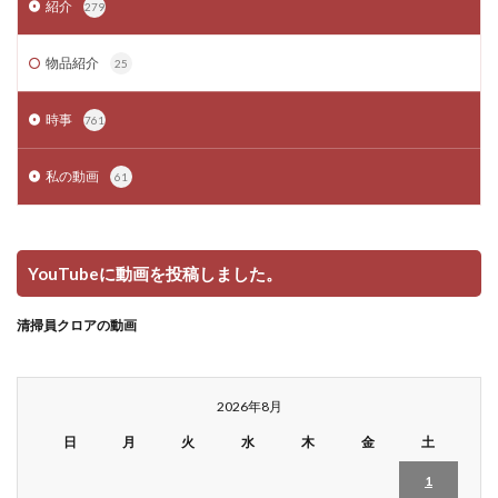
紹介
279
物品紹介
25
時事
761
私の動画
61
YouTubeに動画を投稿しました。
清掃員クロアの動画
2026年8月
日
月
火
水
木
金
土
1