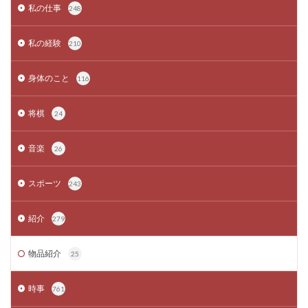
私の仕事
248
私の経験
210
身体のこと
116
将棋
24
音楽
26
スポーツ
243
紹介
279
物品紹介
25
時事
761