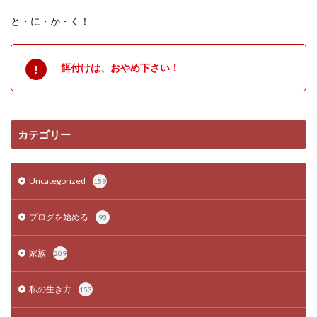
と・に・か・く！
餌付けは、おやめ下さい！
カテゴリー
Uncategorized
159
ブログを始める
93
家族
209
私の生き方
153