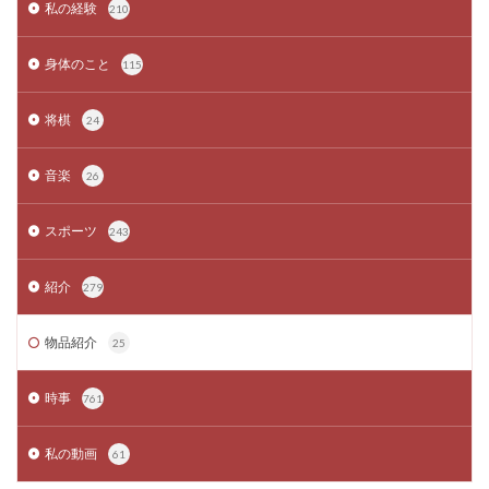
私の経験
210
身体のこと
115
将棋
24
音楽
26
スポーツ
243
紹介
279
物品紹介
25
時事
761
私の動画
61