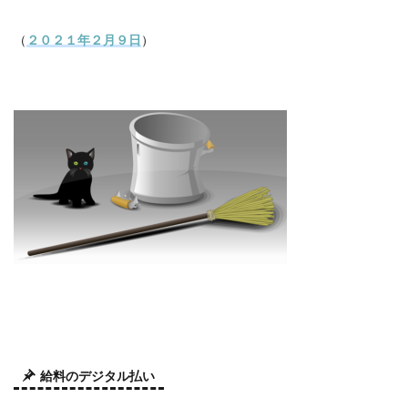
（
２０２１年２月９日
）
給料のデジタル払い