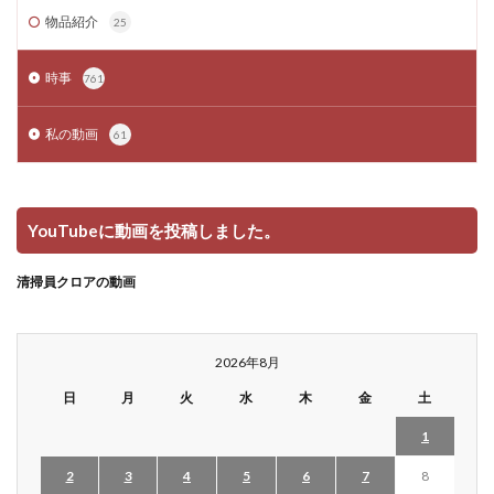
物品紹介
25
時事
761
私の動画
61
YouTubeに動画を投稿しました。
清掃員クロアの動画
2026年8月
日
月
火
水
木
金
土
1
2
3
4
5
6
7
8