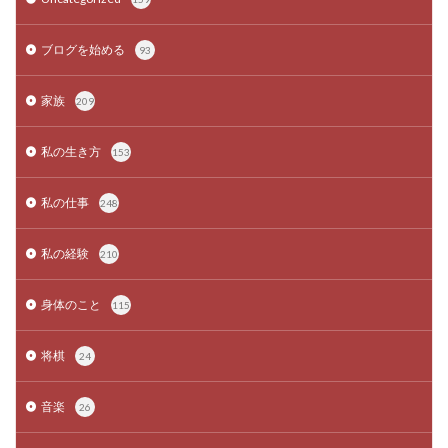
ブログを始める
93
家族
209
私の生き方
153
私の仕事
248
私の経験
210
身体のこと
115
将棋
24
音楽
26