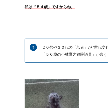
私は『５４歳』ですからね。
２０代や３０代の「若者」が “世代交
「５０歳の小林鷹之衆院議員」が言う