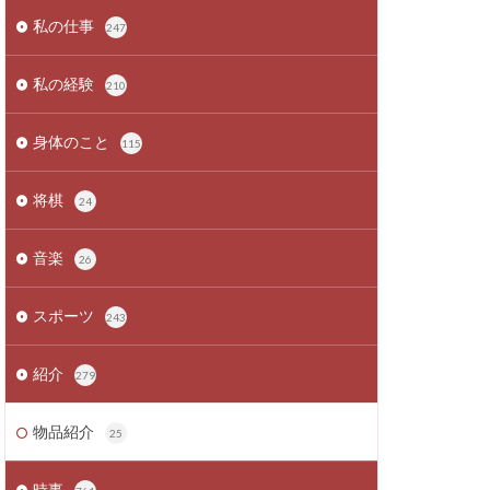
私の仕事
247
私の経験
210
身体のこと
115
将棋
24
音楽
26
スポーツ
243
紹介
279
物品紹介
25
時事