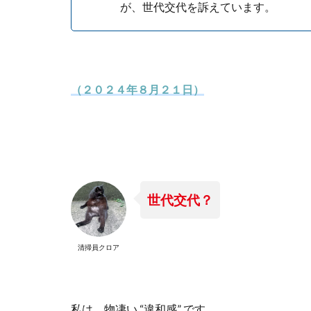
が、世代交代を訴えています。
（２０２４年８月２１日）
世代交代？
清掃員クロア
私は、物凄い “違和感” です。