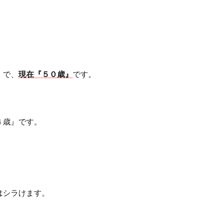
」で、
現在『５０歳』
です。
４歳』です。
。
はシラけます。