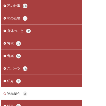
私の仕事
247
私の経験
210
身体のこと
115
将棋
24
音楽
26
スポーツ
243
紹介
279
物品紹介
25
時事