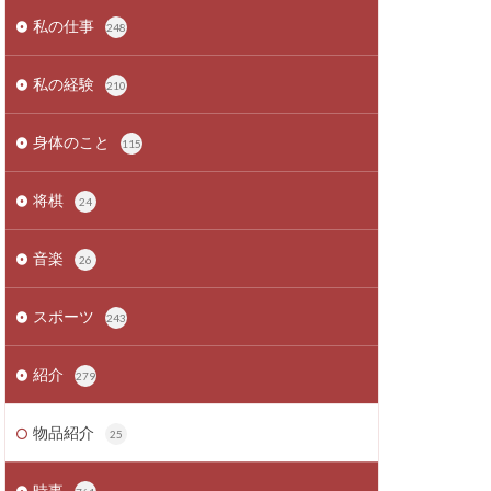
私の仕事
248
私の経験
210
身体のこと
115
将棋
24
音楽
26
スポーツ
243
紹介
279
物品紹介
25
時事