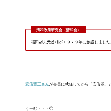
福田赳夫元首相が１９７９年に創設しました
安倍晋三さん
が会長に就任してから「安倍派」
うーむ・・・🙄