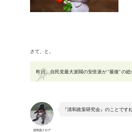
さて、と。
昨日、自民党最大派閥の安倍派が “最後” の
『清和政策研究会』のことです
清掃員クロア