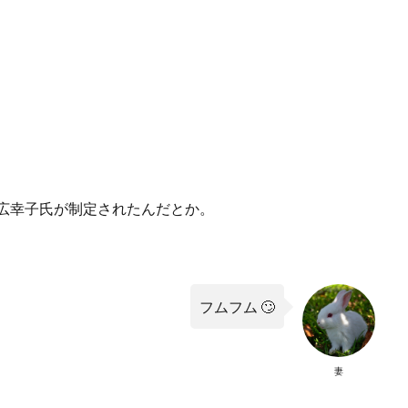
広幸子氏が制定されたんだとか。
フムフム 🙄
妻