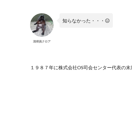
知らなかった・・・😑
清掃員クロア
１９８７年に株式会社OS司会センター代表の末