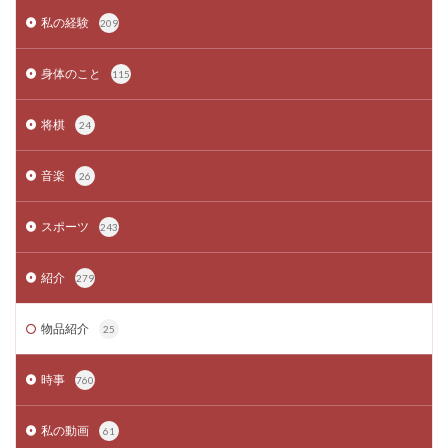
私の経験
209
身体のこと
115
将棋
24
音楽
26
スポーツ
243
紹介
279
物品紹介
25
時事
760
私の動画
61