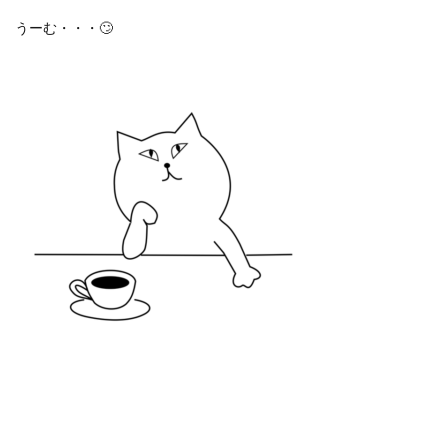
うーむ・・・🙄