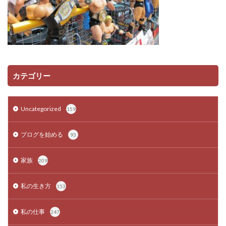
カテゴリー
Uncategorized
159
ブログを始める
93
家族
209
私の生き方
153
私の仕事
247