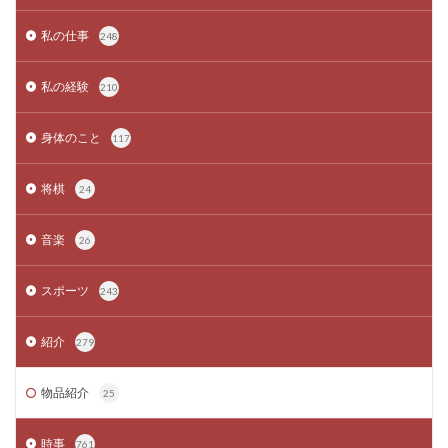
私の仕事
248
私の経験
210
身体のこと
117
将棋
24
音楽
26
スポーツ
243
紹介
279
物品紹介
25
時事
761