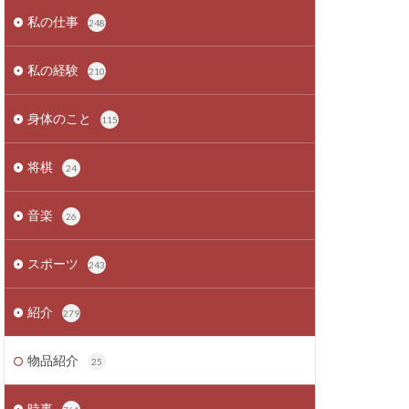
私の仕事
248
私の経験
210
身体のこと
115
将棋
24
音楽
26
スポーツ
243
紹介
279
物品紹介
25
時事