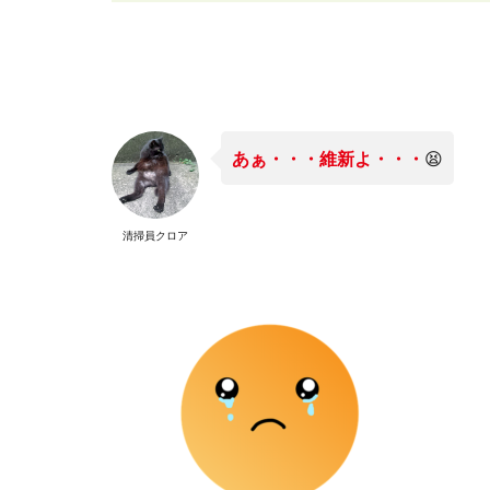
あぁ・・・維新よ・・・
😫
清掃員クロア