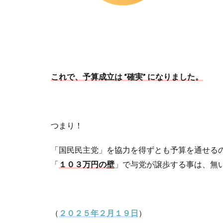
これで、予算成立は “確実” になりました。
つまり！
「国民民主党」を協力を得ずとも予算を通せる
「
１０３万円の壁
」で与党が譲歩する事は、無
（
２０２５年２月１９日
）