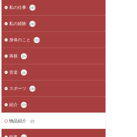
私の仕事
247
私の経験
210
身体のこと
115
将棋
24
音楽
26
スポーツ
243
紹介
279
物品紹介
25
時事