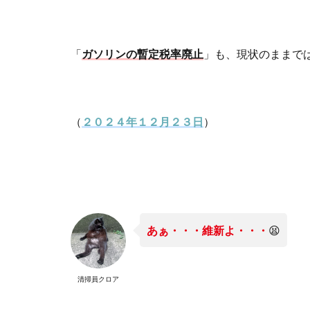
「
ガソリンの暫定税率廃止
」も、現状のままで
（
２０２４年１２月２３日
）
あぁ・・・維新よ・・・
😫
清掃員クロア