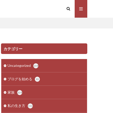
カテゴリー
Uncategorized
159
ブログを始める
93
家族
209
私の生き方
153