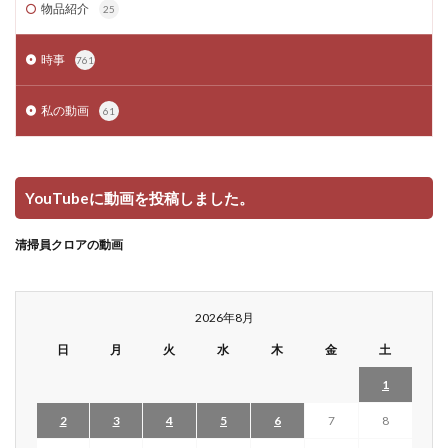
物品紹介
25
時事
761
私の動画
61
YouTubeに動画を投稿しました。
清掃員クロアの動画
2026年8月
日
月
火
水
木
金
土
1
2
3
4
5
6
7
8